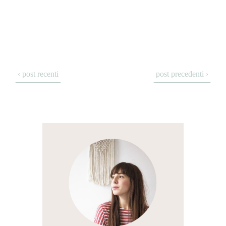
‹ post recenti
post precedenti ›