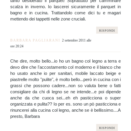
tanto desiderato il parquet! Soprattutto per camminare
scalza in inverno. Io lascerei sicuramente il parquet in
bagno e in cucina. Trattandolo come dici tu e magari
mettendo dei tappetti nelle zone cruciali.
RISPONDI
BARBARA PAGLIARANI
2 settembre 2011 alle
ore 20:24
Che dire, molto bello...io ho un bagno col legno a terra e
devo dire che l'accostamento col moderno e il bianco che
ho usato anche io per sanitari, mobile laccato beige e
piastrelle molto "pulite", è molto bello...però in cucina con i
grassi che possono cadere...non so valuta bene o fatti
consigliare da chi di legno se ne intende...e poi dipende
anche da che cuoca sei...eh eh pasticciona o super
organizzata e pulita?? Io per es. sono un pò pasticciona e
rinuncerei alla cucina col legno, anche se è bellissimo....A
presto, Barbara
RISPONDI