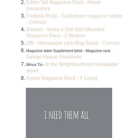
Editor Tall Magazine Rack - Home
Decorators
Frederik Roijé - Guidelines magazine holder
- Connox
Blomus - Wires 4 Slot Wall Mounted
Magazine Rack - 2 Modern
Offi - Newspaper rack Mag Stand - Connox
-
Magazine table Supplement table - Magazine rack
Design House Stockholm
In the Neighbourhood newspaper
Minus Tio -
stand
Ayous Magazine Rack - Y Living