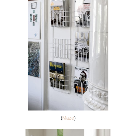
(
Maze
)