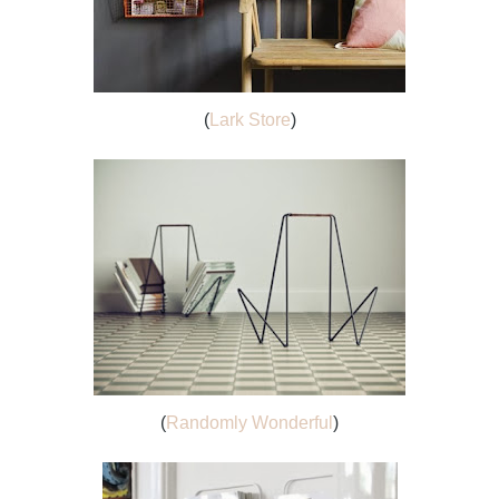
(
Lark Store
)
(
Randomly Wonderful
)