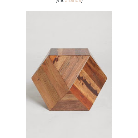
(via
2hands
)