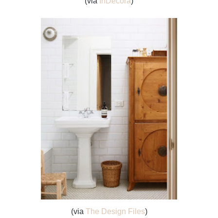
(via
InDecora
)
(via
The Design Files
)