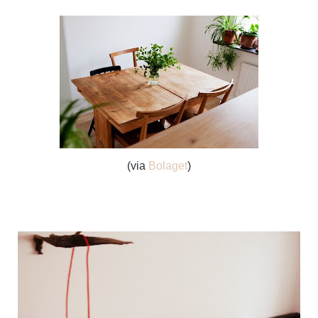
(via
Bolaget
)