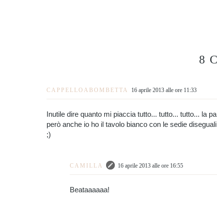
8 
CAPPELLOABOMBETTA
16 aprile 2013 alle ore 11:33
Inutile dire quanto mi piaccia tutto... tutto... tutto... la pal
però anche io ho il tavolo bianco con le sedie disegual
;)
CAMILLA
16 aprile 2013 alle ore 16:55
Beataaaaaa!