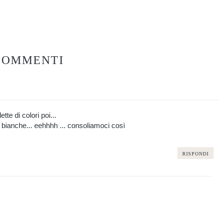
COMMENTI
ette di colori poi...
i bianche... eehhhh ... consoliamoci così
RISPONDI