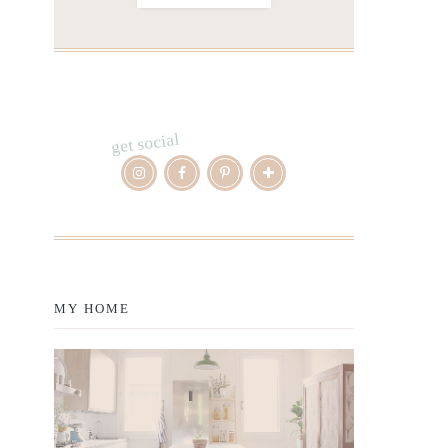
get social
MY HOME