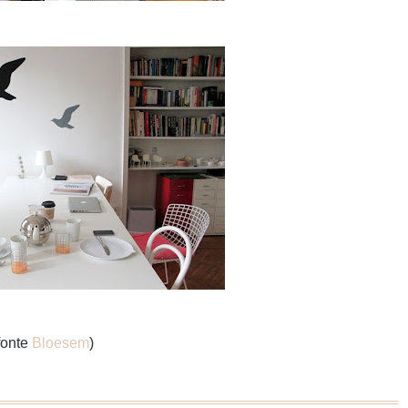
fonte
Bloesem
)