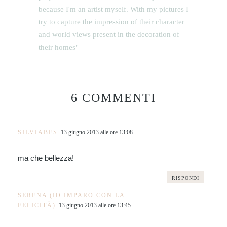
because I'm an artist myself. With my pictures I
try to capture the impression of their character
and world views present in the decoration of
their homes"
6 COMMENTI
SILVIABES
13 giugno 2013 alle ore 13:08
ma che bellezza!
RISPONDI
SERENA (IO IMPARO CON LA
FELICITÀ)
13 giugno 2013 alle ore 13:45