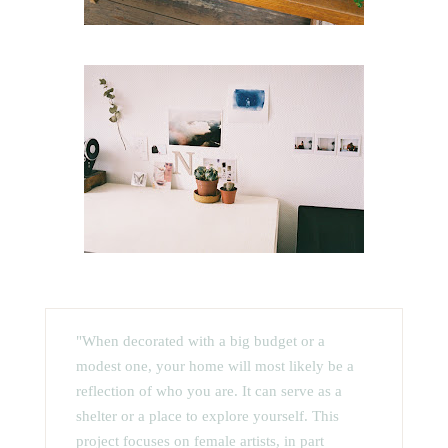
"When decorated with a big budget or a
modest one, your home will most likely be a
reflection of who you are. It can serve as a
shelter or a place to explore yourself. This
project focuses on female artists, in part