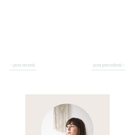
‹ post recenti
post precedenti ›