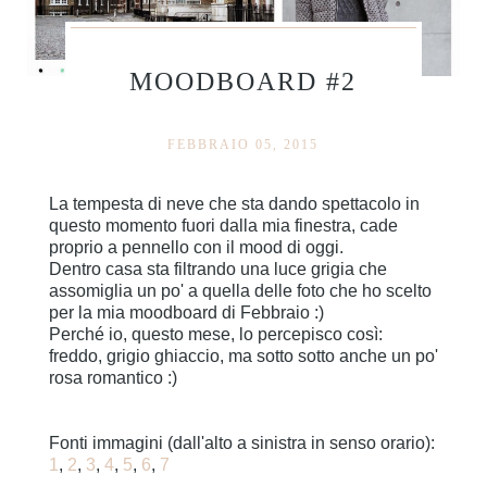
MOODBOARD #2
FEBBRAIO 05, 2015
La tempesta di neve che sta dando spettacolo in
questo momento fuori dalla mia finestra, cade
proprio a pennello con il mood di oggi.
Dentro casa sta filtrando una luce grigia che
assomiglia un po' a quella delle foto che ho scelto
per la mia moodboard di Febbraio :)
Perché io, questo mese, lo percepisco così:
freddo, grigio ghiaccio, ma sotto sotto anche un po'
rosa romantico :)
Fonti immagini (dall'alto a sinistra in senso orario):
1
,
2
,
3
,
4
,
5
,
6
,
7