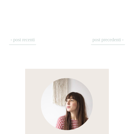
‹ post recenti
post precedenti ›