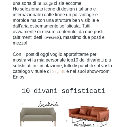
una sorta di
fil-rouge
ci sia eccome.
Ho selezionato icone di design (italiano e
internazionale) dalle linee un po' vintage e
morbide ma con una struttura ben visibile e
dall'aria estremamente sofisticata. Tutti
ovviamente di misure contenute, da due posti
(altrimenti detti
loveseats
), massimo due posti e
mezzo!
Con il post di oggi voglio approfittarne per
mostrarvi la mia personale top10 dei divanetti più
sofisticati in circolazione, tutti disponibili sul vasto
catalogo virtuale di
Sag '80
e nei suoi show-room.
Enjoy!
10 divani sofisticati