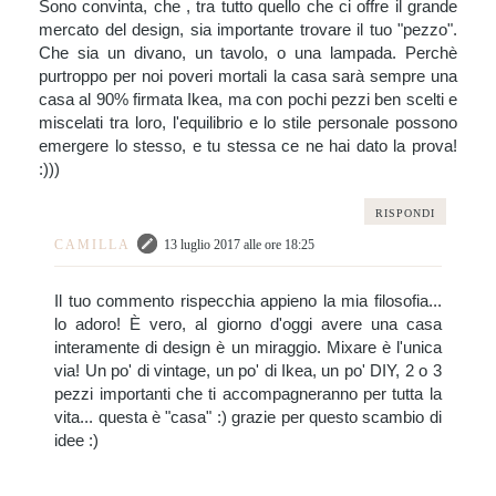
Sono convinta, che , tra tutto quello che ci offre il grande
mercato del design, sia importante trovare il tuo "pezzo".
Che sia un divano, un tavolo, o una lampada. Perchè
purtroppo per noi poveri mortali la casa sarà sempre una
casa al 90% firmata Ikea, ma con pochi pezzi ben scelti e
miscelati tra loro, l'equilibrio e lo stile personale possono
emergere lo stesso, e tu stessa ce ne hai dato la prova!
:)))
RISPONDI
CAMILLA
13 luglio 2017 alle ore 18:25
Il tuo commento rispecchia appieno la mia filosofia...
lo adoro! È vero, al giorno d'oggi avere una casa
interamente di design è un miraggio. Mixare è l'unica
via! Un po' di vintage, un po' di Ikea, un po' DIY, 2 o 3
pezzi importanti che ti accompagneranno per tutta la
vita... questa è "casa" :) grazie per questo scambio di
idee :)