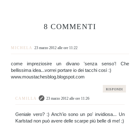
8 COMMENTI
MICHELA
23 marzo 2012 alle ore 11:22
come impreziosire un divano 'senza senso'! Che
bellissima idea...vorrei portare io dei tacchi così :)
www.moustachesblog.blogspot.com
RISPONDI
CAMILLA
23 marzo 2012 alle ore 11:26
Geniale vero? :) Anch'io sono un po' invidiosa... Un
Karlstad non può avere delle scarpe più belle di me! ;)