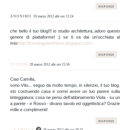
RISPONDI
ANONIMO
26 marzo 2012 alle ore 13:24
che bello il tuo blog!!! io studio architettura..adoro questo
genere di piattaforme! ;) se ti va dai un'occhiata al
mio:
http://traveloguewithlove.blogspot.com/
RISPONDI
VITODM
28 marzo 2012 alle ore 15:56
Ciao Camilla,
sono Vito... seguo da molto tempo, in silenzio, il tuo blog.
sto costruendo casa e vorrei avere un tuo parere sulla
tinteggiatura: cosa ne pensi dell'abbinamento Viola - su un
a parete - e Rosso - divano tavolo ed oggettistica? Grazie
mille e complimenti!
RISPONDI
CAMILLA
28 marzo 2012 alle ore 20:25