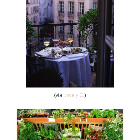
(via
Lovely C.
)