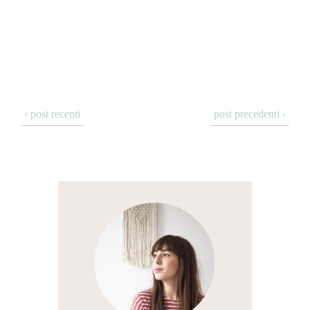
‹ post recenti
post precedenti ›