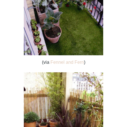
(via
Fennel and Fern
)