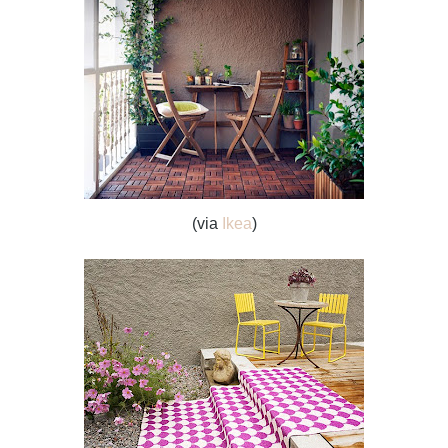
(via
Ikea
)