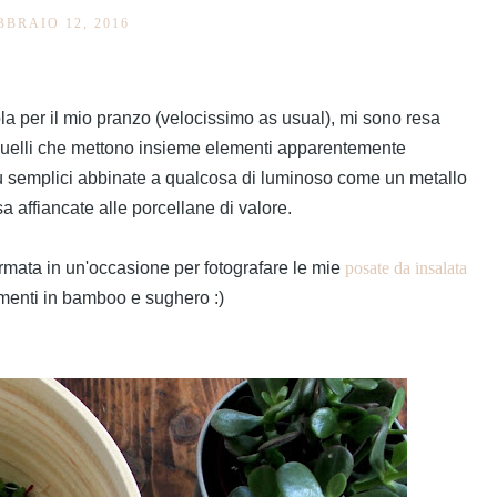
BBRAIO 12, 2016
la per il mio pranzo (velocissimo as usual), mi sono resa
 quelli che mettono insieme elementi apparentemente
più semplici abbinate a qualcosa di luminoso come un metallo
a affiancate alle porcellane di valore.
ormata in un'occasione per fotografare le mie
posate da insalata
ementi in bamboo e sughero :)