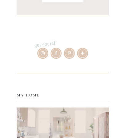
get social
MY HOME