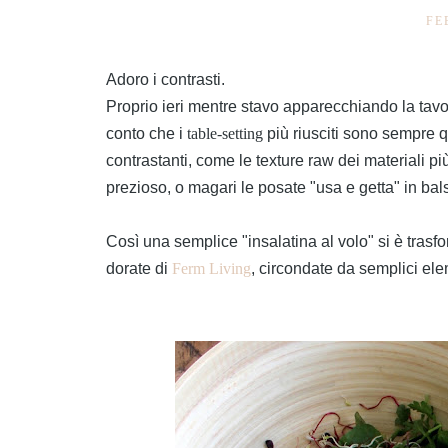
FE
Adoro i contrasti.
Proprio ieri mentre stavo apparecchiando la tavo
conto che i
table-setting
più riusciti sono sempre
contrastanti, come le texture raw dei materiali 
prezioso, o magari le posate "usa e getta" in bals
Così una semplice "insalatina al volo" si è trasf
dorate di
Ferm Living
, circondate da semplici el