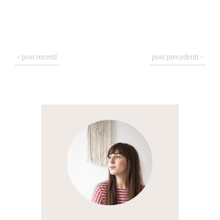
‹ post recenti
post precedenti ›