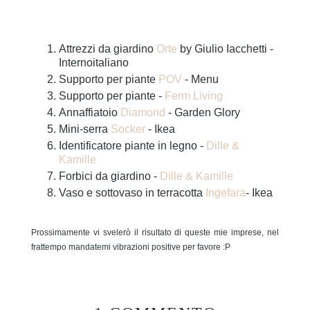
Attrezzi da giardino
Orte
by Giulio Iacchetti -
Internoitaliano
Supporto per piante
POV
- Menu
Supporto per piante -
Ferm Living
Annaffiatoio
Diamond
- Garden Glory
Mini-serra
Socker
- Ikea
Identificatore piante in legno -
Dille &
Kamille
Forbici da giardino -
Dille & Kamille
Vaso e sottovaso in terracotta
Ingefara
- Ikea
Prossimamente vi svelerò il risultato di queste mie imprese, nel
frattempo mandatemi vibrazioni positive per favore :P