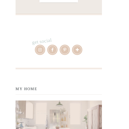
get social
MY HOME