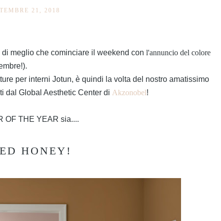
TEMBRE 21, 2018
 di meglio che cominciare il weekend con
l'annuncio del colore
embre!).
tture per interni Jotun, è quindi la volta del nostro amatissimo
ati dal Global Aesthetic Center di
Akzonobel
!
OR OF THE YEAR sia....
CED HONEY!