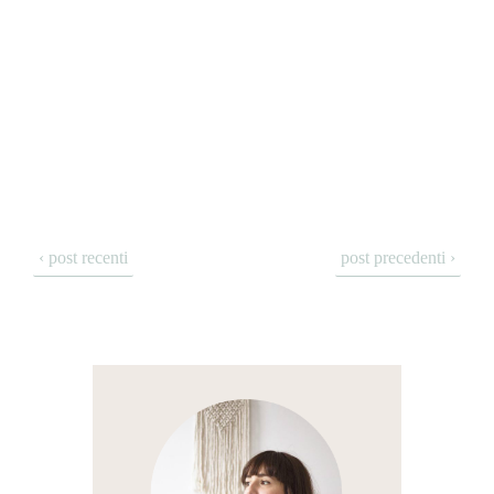
‹ post recenti
post precedenti ›