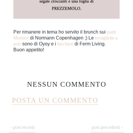
Per rimanere in tema ho servito il brunch sui
piatti
Mormor
di Normann Copenhagen ;) Le
tovagliette a
pois
sono di Oyoy e i
bicchieri
di Ferm Living.
Buon appetito!
NESSUN COMMENTO
POSTA UN COMMENTO
‹ post recenti
post precedenti ›