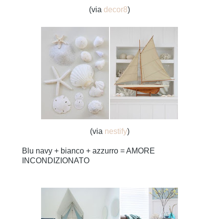
(via
decor8
)
(via
nestify
)
Blu navy + bianco + azzurro = AMORE
INCONDIZIONATO