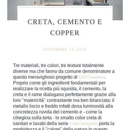
CRETA, CEMENTO E
COPPER
NOVEMBRE 13, 2019
Tre materiali, tre colori, tre texture totalmente
diverse ma che fanno da comune denominatore a
questo meraviglioso progetto di
GSI Ceramica
.
Proprio come gli ingredienti fondamentali per
realizzare la ricetta più squisita, il cemento, la
creta e il rame dialogano perfettamente grazie alla
loro "matericità" contrastante ma ben bilanciata: il
metallo liscio e freddo infatti dona luminosità alla
concretezza ruvida del cemento e - come la
ciliegina sulla torta - lo smalto color creta di
sanitari e lavabi della serie
Color Elements
porta la
morbidezza e il "calore" della natura in questo