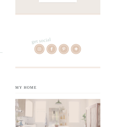
get social
MY HOME