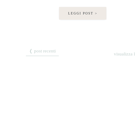
LEGGI POST >
❬ post recenti
visualizza 