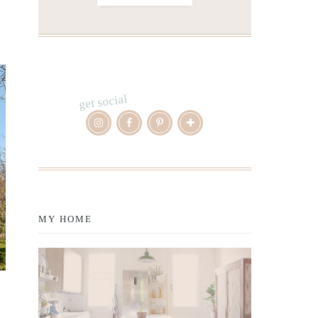
get social
MY HOME