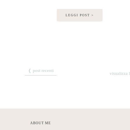
LEGGI POST >
❬ post recenti
visualizza 
ABOUT ME