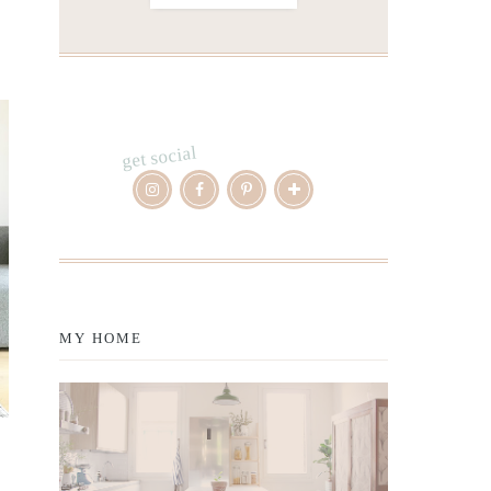
get social
MY HOME