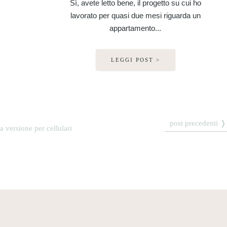
Sì, avete letto bene, il progetto su cui ho
lavorato per quasi due mesi riguarda un
appartamento...
LEGGI POST >
post precedenti ❭
la versione per cellulari