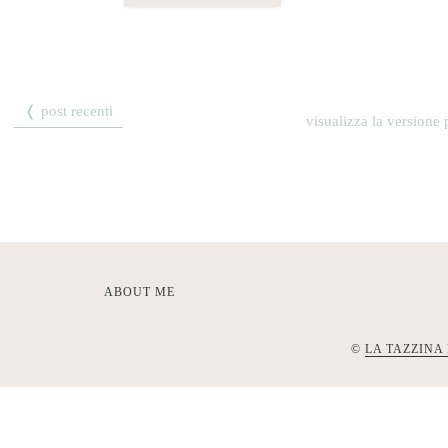
❬ post recenti
visualizza la versione p
ABOUT ME
©
LA TAZZINA