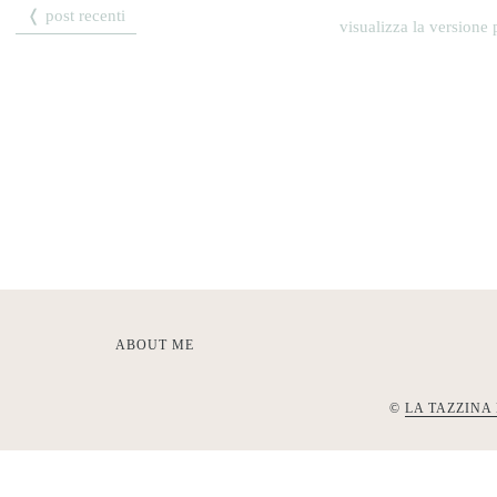
❬ post recenti
visualizza la versione p
ABOUT ME
©
LA TAZZINA