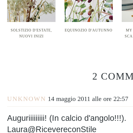
SOLSTIZIO D'ESTATE,
EQUINOZIO D'AUTUNNO
MY
NUOVI INIZI
SCA
2 COMM
UNKNOWN
14 maggio 2011 alle ore 22:57
Auguriiiiiiiii! (In calcio d'angolo!!!).
Laura@RicevereconStile