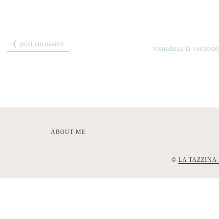
❬ post sucessivo
visualizza la versione
ABOUT ME
©
LA TAZZINA