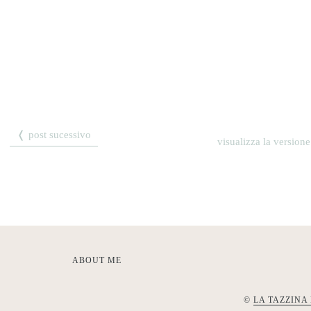
❬ post sucessivo
visualizza la versione
ABOUT ME
©
LA TAZZINA