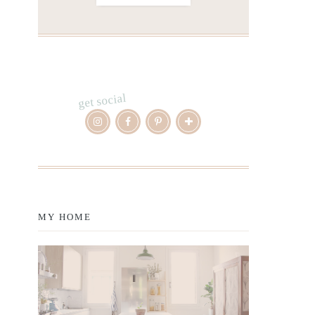
get social
MY HOME