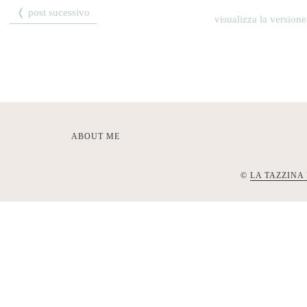
❬ post sucessivo
visualizza la versione
ABOUT ME
©
LA TAZZINA