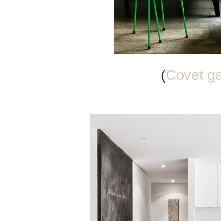
(
Covet g