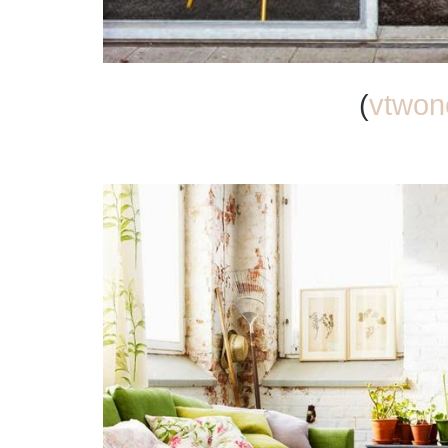
(
vtwon