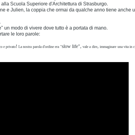
a alla Scuola Superiore d'Architettura di Strasburgo.
ène e Julien, la coppia che ormai da qualche anno tiene anche u
.
ife" un modo di vivere dove tutto è a portata di mano.
tare le loro parole:
!
slow life",
,
co e privato
La nostra
parola d'ordine era
"
vale a
dire
immaginare
una vita in c