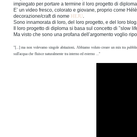
impiegato per portare a termine il loro progetto di diplom
E' un video fresco, colorato e giovane, proprio come Hél
decorazione/craft di nome
HEJU
.
Sono innamorata di loro, del loro progetto, e del loro blog
Il loro progetto di diploma si basa sul concetto di "slow l
Ma visto che sono una profana dell'argomento voglio ripor
.
"[...] ma
non
volevamo
singole
abitazioni
Abbiamo
voluto creare
un mix tra
pubbli
sull'acqua che
fluisce naturalmente
tra interno ed esterno
..."