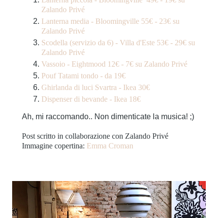
Zalando Privé
Lanterna media - Bloomingville 55€ - 23€ su
Zalando Privé
Scodella (servizio da 6) - Villa d'Este 53€ - 29€ su
Zalando Privé
Vassoio - Eightmood 12€ - 7€ su Zalando Privé
Pouf Tatami tondo - da 19€
Ghirlanda di luci Svartra - Ikea 30€
Dispenser di bevande - Ikea 18€
Ah, mi raccomando.. Non dimenticate la musica! ;)
Post scritto in collaborazione con Zalando Privé
Immagine copertina:
Emma Croman