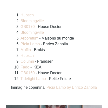
Hubsch
Bloomingville
GB0170
- House Doctor
Bloomingville
Arboretum
- Maisons du monde
Picia Lamp
- Enrico Zanolla
Muffin
- Brokis
Hubsch
Column
- Frandsen
Fado
- IKEA
CB0160
- House Doctor
Tidelight Lamp
- Petite Friture
Immagine copertina:
Picia Lamp by Enrico Zanolla