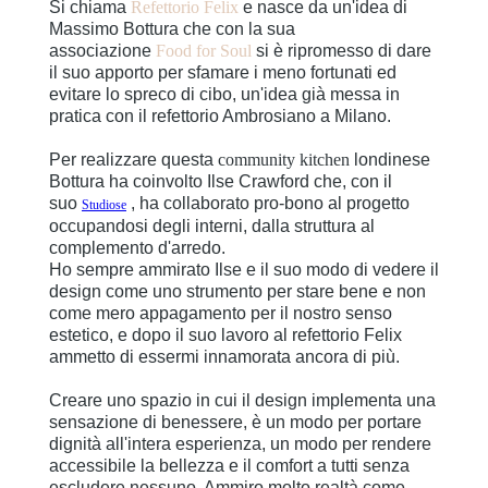
Si chiama
Refettorio Felix
e nasce da un'idea di
Massimo Bottura che con la sua
associazione
Food for Soul
si è ripromesso di dare
il suo apporto per sfamare i meno fortunati ed
evitare lo spreco di cibo, un'idea già messa in
pratica con il refettorio Ambrosiano a Milano.
Per realizzare questa
community kitchen
londinese
Bottura ha coinvolto Ilse Crawford che, con il
suo
, ha collaborato pro-bono al progetto
Studiose
occupandosi degli interni, dalla struttura al
complemento d'arredo.
Ho sempre ammirato Ilse e il suo modo di vedere il
design come uno strumento per stare bene e non
come mero appagamento per il nostro senso
estetico, e dopo il suo lavoro al refettorio Felix
ammetto di essermi innamorata ancora di più.
Creare uno spazio in cui il design implementa una
sensazione di benessere, è un modo per portare
dignità all'intera esperienza, un modo per rendere
accessibile la bellezza e il comfort a tutti senza
escludere nessuno. Ammiro molto realtà come