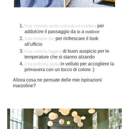
Una veranda molto colorata ed eclettica
per
addolcire il passaggio da
in
a
outdoor
Una boiserie blu
per rinfrescare il look
all'ufficio
Una camicia leggera
di buon auspicio per le
temperature che si stanno alzando
Una poltrona gialla
in velluto per accogliere la
primavera con un tocco di colore :)
Allora cosa ne pensate delle mie ispirazioni
marzoline?