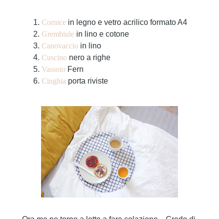
Cornice
in legno e vetro acrilico formato A4
Grembiule
in lino e cotone
Canovaccio
in lino
Cuscino
nero a righe
Vassoio
Fern
Cinghia
porta riviste