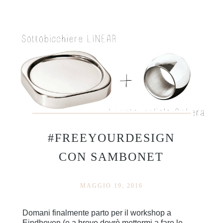
#FREEYOURDESIGN
CON SAMBONET
MAGGIO 19, 2016
Domani finalmente parto per il workshop a
Eindhoven (e a breve dovrò mettermi a fare le