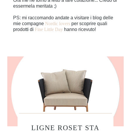
Ora me ne torno a letto a fare colazione... Credo di
essermela meritata ;)
PS: mi raccomando andate a visitare i blog delle
mie compagne
Nordic lovers
per scoprire quali
prodotti di
Fine Little Day
hanno ricevuto!
LIGNE ROSET STA