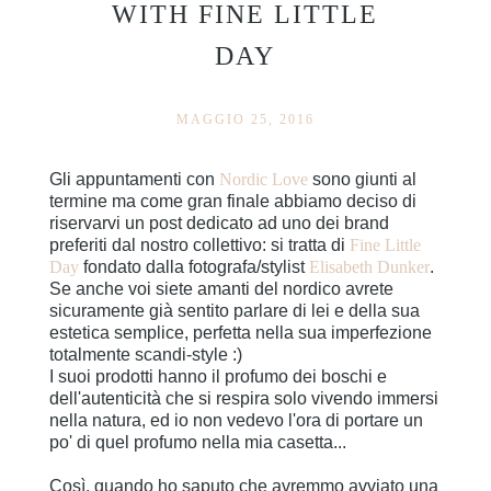
WITH FINE LITTLE
DAY
MAGGIO 25, 2016
Gli appuntamenti con
Nordic Love
sono giunti al
termine ma come gran finale abbiamo deciso di
riservarvi un post dedicato ad uno dei brand
preferiti dal nostro collettivo: si tratta di
Fine Little
Day
fondato dalla fotografa/stylist
Elisabeth Dunker
.
Se anche voi siete amanti del nordico avrete
sicuramente già sentito parlare di lei e della sua
estetica semplice, perfetta nella sua imperfezione
totalmente scandi-style :)
I suoi prodotti hanno il profumo dei boschi e
dell'autenticità che si respira solo vivendo immersi
nella natura, ed io non vedevo l'ora di portare un
po' di quel profumo nella mia casetta...
Così, quando ho saputo che avremmo avviato una