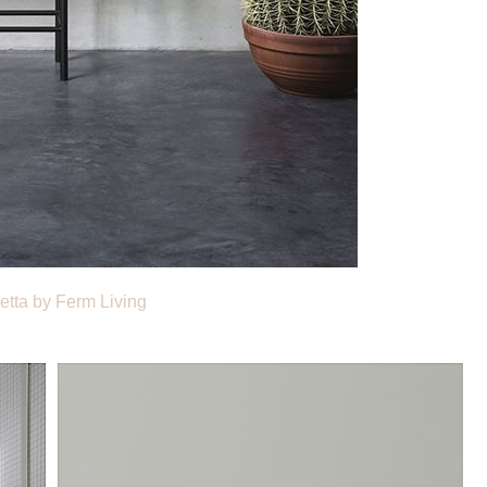
netta by Ferm Living