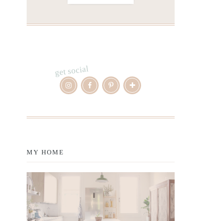
get social
MY HOME