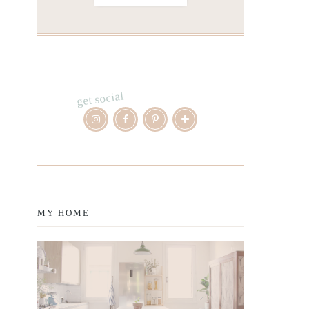
get social
MY HOME