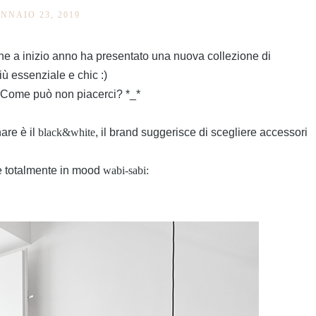
NNAIO 23, 2019
he a inizio anno ha presentato una nuova collezione di
ù essenziale e chic :)
! Come può non piacerci? *_*
nare è il
black&white
, il brand suggerisce di scegliere accessori
fie totalmente in mood
wabi-sabi: