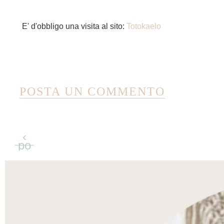
E' d'obbligo una visita al sito:
Totokaelo
POSTA UN COMMENTO
‹
po
st
re
ce
nti