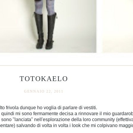
TOTOKAELO
GENNAIO 22, 2011
 frivola dunque ho voglia di parlare di vestiti.
e quindi mi sono fermamente decisa a rinnovare il mio guardaro
sono "lanciata" nell'esplorazione della loro community (effettiv
mmentare) salvando di volta in volta i look che mi colpivano magg