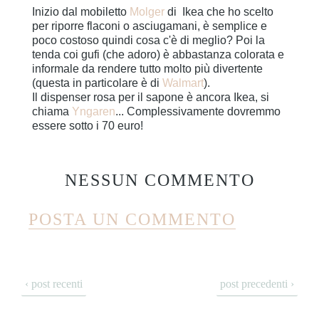
Inizio dal mobiletto
Molger
di Ikea che ho scelto
per riporre flaconi o asciugamani, è semplice e
poco costoso quindi cosa c'è di meglio? Poi la
tenda coi gufi (che adoro) è abbastanza colorata e
informale da rendere tutto molto più divertente
(questa in particolare è di
Walmart
).
Il dispenser rosa per il sapone è ancora Ikea, si
chiama
Yngaren
... Complessivamente dovremmo
essere sotto i 70 euro!
NESSUN COMMENTO
POSTA UN COMMENTO
‹ post recenti
post precedenti ›