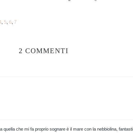
4
,
5
,
6
,
7
2 COMMENTI
quella che mi fa proprio sognare è il mare con la nebbiolina, fantastic