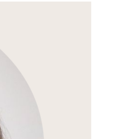
ec
ed
en
ti ›