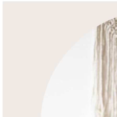
re
ce
nti