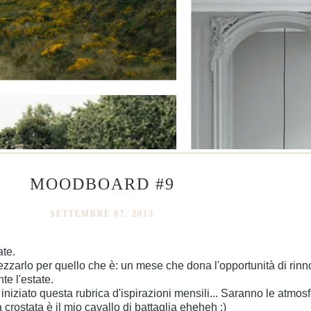
MOODBOARD #9
SETTEMBRE 07, 2015
ate.
arlo per quello che è: un mese che dona l'opportunità di rinno
te l'estate.
iato questa rubrica d'ispirazioni mensili... Saranno le atmosfere
crostata è il mio cavallo di battaglia eheheh ;)