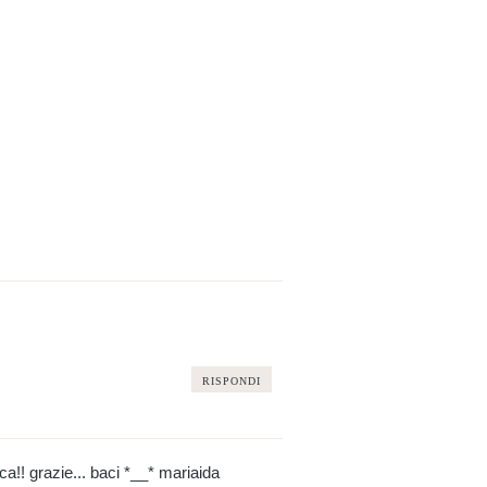
RISPONDI
a!! grazie... baci *__* mariaida