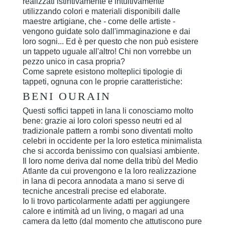
realizzati istintivamente e intuitivamente
utilizzando colori e materiali disponibili dalle
maestre artigiane, che - come delle artiste -
vengono guidate solo dall'immaginazione e dai
loro sogni... Ed è per questo che non può esistere
un tappeto uguale all'altro! Chi non vorrebbe un
pezzo unico in casa propria?
Come saprete esistono molteplici tipologie di
tappeti, ognuna con le proprie caratteristiche:
BENI OURAIN
Questi soffici tappeti in lana li conosciamo molto
bene: grazie ai loro colori spesso neutri ed al
tradizionale pattern a rombi sono diventati molto
celebri in occidente per la loro estetica minimalista
che si accorda benissimo con qualsiasi ambiente.
Il loro nome deriva dal nome della tribù del Medio
Atlante da cui provengono e la loro realizzazione
in lana di pecora annodata a mano si serve di
tecniche ancestrali precise ed elaborate.
Io li trovo particolarmente adatti per aggiungere
calore e intimità ad un living, o magari ad una
camera da letto (dal momento che attutiscono pure