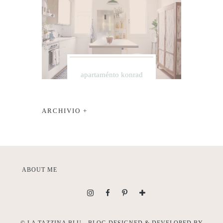
apartaménto konrad
ARCHIVIO +
ABOUT ME
©
LA TAZZINA BLU
- BLOG DESIGNED & DEVELOPED BY