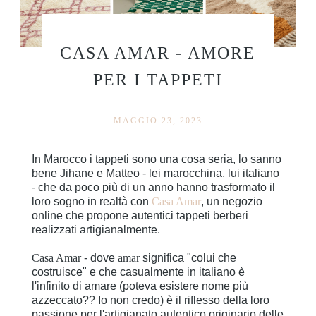
CASA AMAR - AMORE
PER I TAPPETI
MAGGIO 23, 2023
In Marocco i tappeti sono una cosa seria, lo sanno
bene Jihane e Matteo - lei marocchina, lui italiano
- che da poco più di un anno hanno trasformato il
loro sogno in realtà con
Casa Amar
, un negozio
online che propone autentici tappeti berberi
realizzati artigianalmente.
Casa Amar
- dove
amar
significa "colui che
costruisce" e che casualmente in italiano è
l'infinito di amare (poteva esistere nome più
azzeccato?? Io non credo) è il riflesso della loro
passione per l'artigianato autentico originario delle